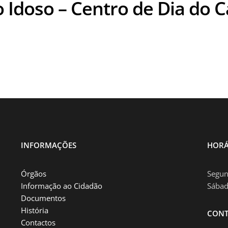
o Idoso – Centro de Dia do C
INFORMAÇÕES
HORÁ
Órgãos
Segun
Informação ao Cidadão
Sábad
Documentos
História
CONT
Contactos