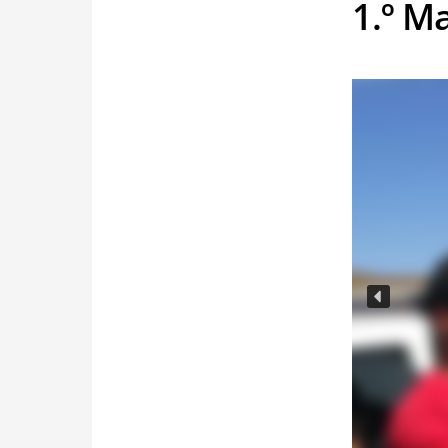
1.º M